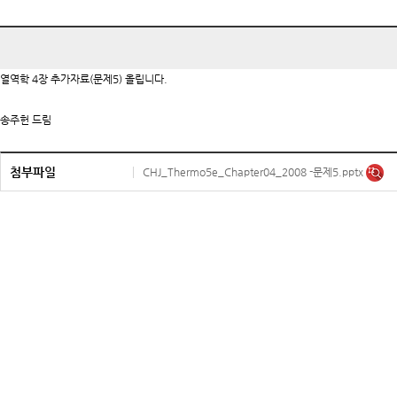
열역학 4장 추가자료(문제5) 올립니다.
송주헌 드림
첨부파일
CHJ_Thermo5e_Chapter04_2008 -문제5.pptx